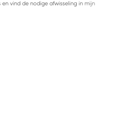
 en vind de nodige afwisseling in mijn
contact
privacy
-
disclaimer
algemene voorwaarden