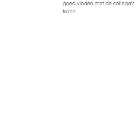
goed vinden met de collega's
taken.
or Roeselare
straat 153 bus 5
Roeselare, België
or Merelbeke
nsporenpark 120 - B - bus 13
Merelbeke, België
)51 24 93 89
info@somko.be
E 0639 811 505