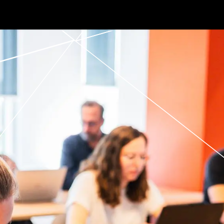
ten
odoo
over ons
evenementen
jobs
blog
c