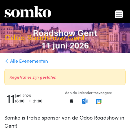
Overslaan naar inhoud
Odoo Roadshow Gent
Alle Evenementen
gesloten
Registraties zijn
Aan de kalender toevoegen:
11
juni 2026
18:00
21:00
Somko is trotse sponsor van de Odoo Roadshow in
Gent!