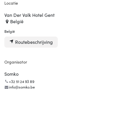
Locatie
Van Der Valk Hotel Gent
België
België
Routebeschrijving
Organisator
Somko
+32 51 24 93 89
info@somko.be