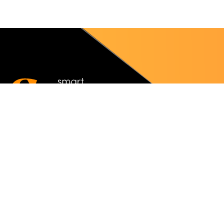
Kantoor Roeselare
Kwadestraat 153 bus 5
8800 Roeselare, België
Kantoor Merelbeke
Guldensporenpark 120 - B - bus 13
9820 Merelbeke, België
+32(0)51 24 93 89
info@somko.be
BTW BE 0639 811 505
contact