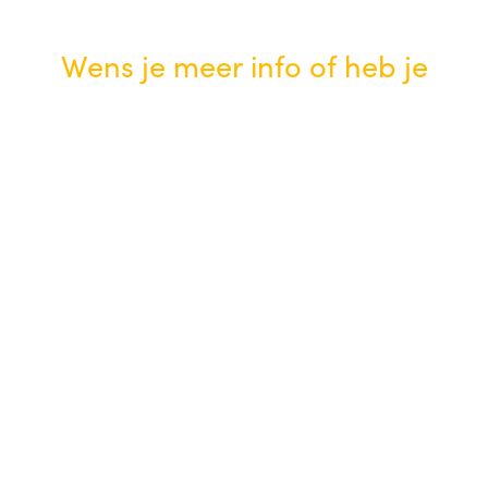
Wens je meer info of heb je
vragen?
Contacteer ons of vraag een
demo aan.
LET'S TALK
VRAAG EEN DEMO AAN