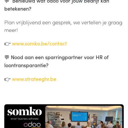
💬
Benieuwd wat odoo voor jouw bedrijf kan
betekenen?
Plan vrijblijvend een gesprek, we vertellen je graag
meer!
👉
www.somko.be/contact
💬
Nood aan een sparringpartner voor HR of
loontransparantie?
👉
www.strateeghr.be