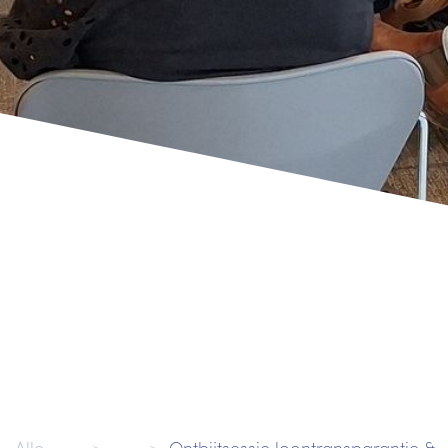
Alle
Ontbijtsessie loontransparantie & Odoo HR