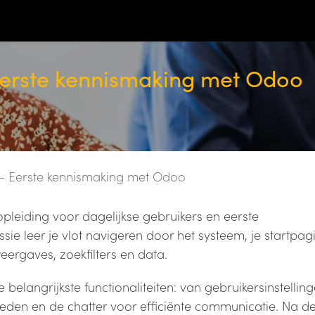
ten
odoo
over ons
evenementen
jobs
blog
c
Eerste kennismaking met Odoo
 – Eerste kennismaking met Odoo
pleiding voor dagelijkse gebruikers en eerste
ie leer je vlot navigeren door het systeem, je startpag
ergaves, zoekfilters en data.
elangrijkste functionaliteiten: van gebruikersinstellin
eden en de chatter voor efficiënte communicatie. Na d