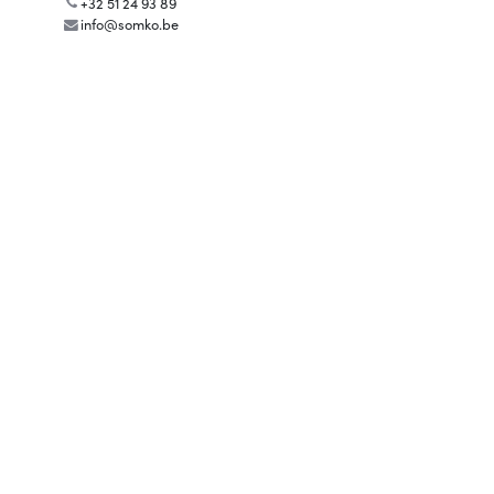
+32 51 24 93 89
info@somko.be