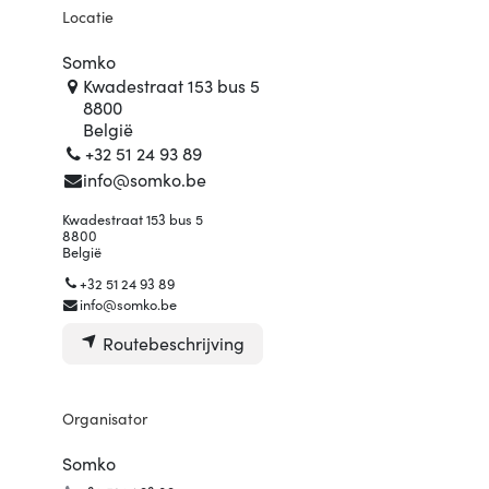
Locatie
Somko
Kwadestraat 153 bus 5
8800
België
+32 51 24 93 89
info@somko.be
Kwadestraat 153 bus 5
8800
België
+32 51 24 93 89
info@somko.be
Routebeschrijving
Organisator
Somko