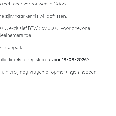
r en met meer vertrouwen in Odoo.
 zijn/haar kennis wil opfrissen.
250 € exclusief BTW (ipv 390€ voor one2one
2 deelnemers toe
ijn beperkt.
lie tickets te registreren
?
voor 18/08/2026
t u hierbij nog vragen of opmerkingen hebben.