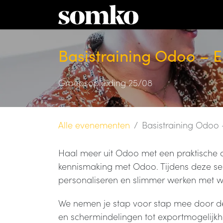
Overslaan naar inhoud
diens
Basistraining Odoo – 
Groepsopleiding 25/08
Alle evenementen
Basistraining Odoo
Haal meer uit Odoo met een praktische o
kennismaking met Odoo. Tijdens deze sess
personaliseren en slimmer werken met we
We nemen je stap voor stap mee door de b
en schermindelingen tot exportmogelijkh