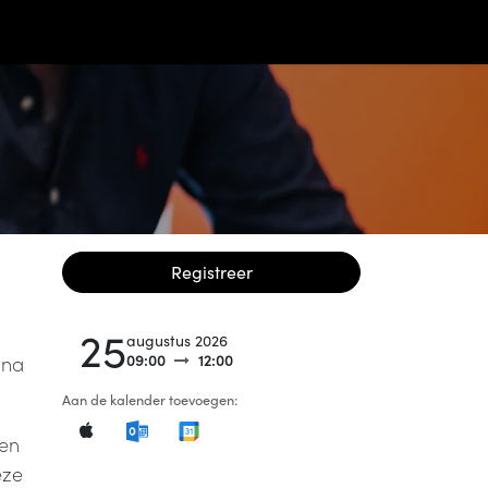
ontact
Registreer
25
augustus 2026
09:00
12:00
ina
Aan de kalender toevoegen:
gen
eze