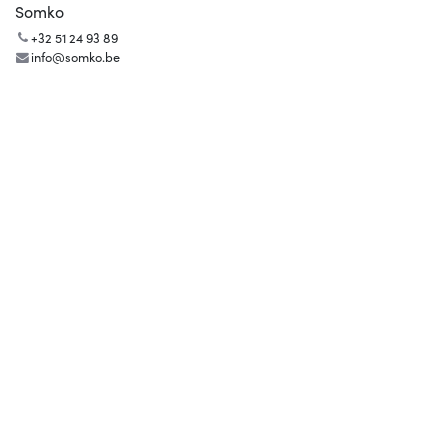
Somko
+32 51 24 93 89
info@somko.be