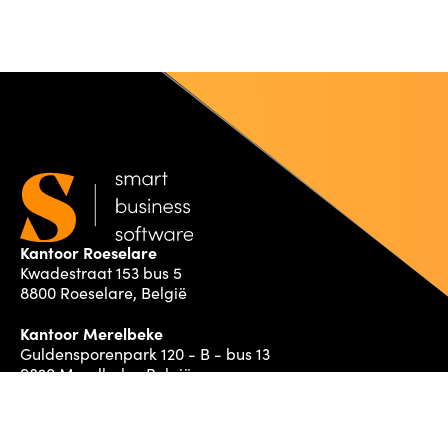
Kantoor Roeselare
Kwadestraat 153 bus 5
8800 Roeselare, België
Kantoor Merelbeke
Guldensporenpark 120 - B - bus 13
9820 Merelbeke, België
+32(0)51 24 93 89
info@somko.be
BTW BE 0639 811 505
contact